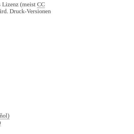
 Lizenz (meist
CC
wird. Druck-Versionen
ñol)
)