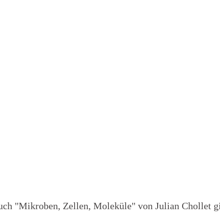
Aktivitäten
Projekte
ch "Mikroben, Zellen, Moleküle" von Julian Chollet g