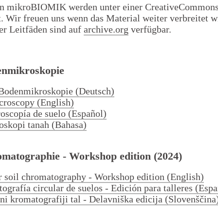
von mikroBIOMIK werden unter einer CreativeCommons
ht. Wir freuen uns wenn das Material weiter verbreitet 
Workshops
er Leitfäden sind auf
archive.org
verfügbar.
enmikroskopie
 Bodenmikroskopie (Deutsch)
icroscopy (English)
oscopía de suelo (Español)
oskopi tanah (Bahasa)
Veröffentlichungen
omatographie - Workshop edition (2024)
ar soil chromatography - Workshop edition (English)
ografía circular de suelos - Edición para talleres (Espa
ni kromatografiji tal - Delavniška edicija (Slovenščina