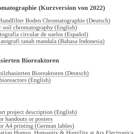
omatographie (Kurzversion von 2022)
 Rundfilter Boden Chromatographie (Deutsch)
ar soil chromatography (English)
tografía circular de suelos (Español)
atografi tanah mandala (Bahasa Indonesia)
asierten Bioreaktoren
pilzbasierten Bioreaktoren (Deutsch)
bioreactors (English)
t project description (English)
for handouts or posters
 for A4 printing (German lables)
llation Humus, Humanity & Humility at Ars Electronica