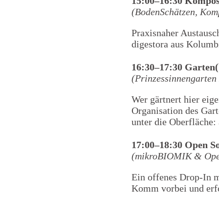
15:00–16:30 Kompos
(BodenSchätzen, Kom
Praxisnaher Austausch
digestora aus Kolumbi
16:30–17:30 Garten
(Prinzessinnengarten 
Wer gärtnert hier eig
Organisation des Gart
unter die Oberfläche:
17:00–18:30 Open So
(mikroBIOMIK & Ope
Ein offenes Drop-In 
Komm vorbei und erfo