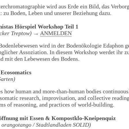
terchromatographie wird aus Erde ein Bild, das Verbor
: zu Boden, Leben und unserer Beziehung dazu.
Veröffentlichungen
istas Hörspiel Workshop Teil 1
acker Treptow)
→
ANMELDEN
 Bodenlebewesen wird in der Bodenökologie Edaphon ge
nglicher Assoziation. In diesem Workshop werdet ihr z
nd mit den Lebewesen des Bodens.
l Ecosomatics
Garten)
s how human and more-than-human bodies continuousl
somatic research, improvisation, and collective readin
ms of reasoning, and practices of world-building.
röffnung mit Essen & Kompostklo-Kneipenquiz
v orangotango / Stadtlandladen SOLID)